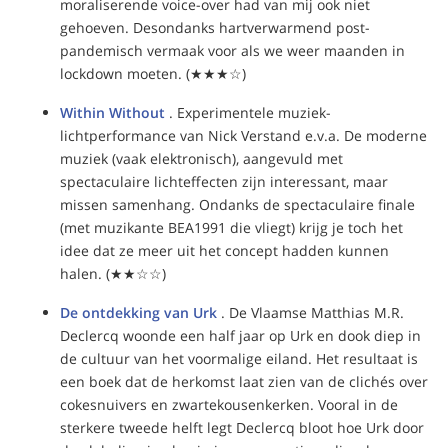
moraliserende voice-over had van mij ook niet
gehoeven. Desondanks hartverwarmend post-
pandemisch vermaak voor als we weer maanden in
lockdown moeten. (★★★☆)
Within Without
. Experimentele muziek-
lichtperformance van Nick Verstand e.v.a. De moderne
muziek (vaak elektronisch), aangevuld met
spectaculaire lichteffecten zijn interessant, maar
missen samenhang. Ondanks de spectaculaire finale
(met muzikante BEA1991 die vliegt) krijg je toch het
idee dat ze meer uit het concept hadden kunnen
halen. (★★☆☆)
De ontdekking van Urk
. De Vlaamse Matthias M.R.
Declercq woonde een half jaar op Urk en dook diep in
de cultuur van het voormalige eiland. Het resultaat is
een boek dat de herkomst laat zien van de clichés over
cokesnuivers en zwartekousenkerken. Vooral in de
sterkere tweede helft legt Declercq bloot hoe Urk door