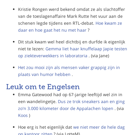
Kristie Rongen werd bekend omdat ze als slachtoffer
van de toeslagenaffaire Mark Rutte het vuur aan de
schenen legde tijdens een RTL-debat.
Hoe kwam ze
daar en hoe gaat het nu met haar
?
Dit stuk kwam wel heel dichtbij en durfde ik eigenlijk
niet te lezen:
Gemma liet haar knuffelaap Japie testen
op ziekteverwekkers in laboratoria
. (via Jane)
Het zou mooi zijn als mensen vaker grappig zijn in
plaats van humor hebben
.
Leuk om te Engelsen
Emma Gatewood had op 67-jarige leeftijd wel zin in
een wandelingetje.
Dus ze trok sneakers aan en ging
zo'n 3.000 kilometer door de Appalachen lopen
. (via
Koos
)
Hoe erg is het eigenlijk dat
we niet meer de hele dag
op kantoor zitten
? (via LotteM)