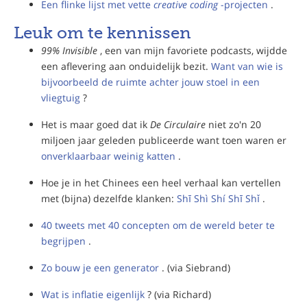
Een flinke lijst met vette
creative coding
-projecten
.
Leuk om te kennissen
99% Invisible
, een van mijn favoriete podcasts, wijdde
een aflevering aan onduidelijk bezit.
Want van wie is
bijvoorbeeld de ruimte achter jouw stoel in een
vliegtuig
?
Het is maar goed dat ik
De Circulaire
niet zo'n 20
miljoen jaar geleden publiceerde want toen waren er
onverklaarbaar weinig katten
.
Hoe je in het Chinees een heel verhaal kan vertellen
met (bijna) dezelfde klanken:
Shī Shì Shí Shī Shǐ
.
40 tweets met 40 concepten om de wereld beter te
begrijpen
.
Zo bouw je een generator
. (via Siebrand)
Wat is inflatie eigenlijk
? (via Richard)