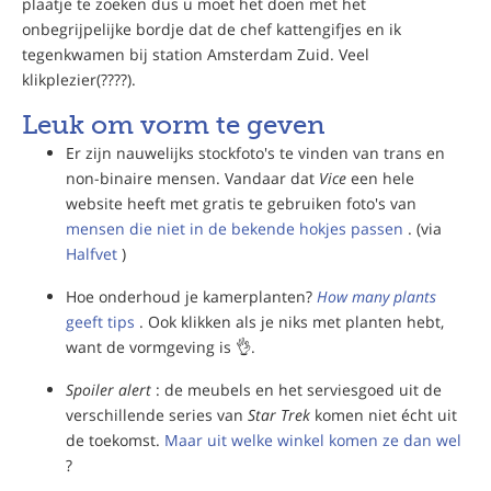
plaatje te zoeken dus u moet het doen met het
onbegrijpelijke bordje dat de chef kattengifjes en ik
tegenkwamen bij station Amsterdam Zuid. Veel
klikplezier(????).
Leuk om vorm te geven
Er zijn nauwelijks stockfoto's te vinden van trans en
non-binaire mensen. Vandaar dat
Vice
een hele
website heeft met gratis te gebruiken foto's van
mensen die niet in de bekende hokjes passen
. (via
Halfvet
)
Hoe onderhoud je kamerplanten?
How many plants
geeft tips
. Ook klikken als je niks met planten hebt,
want de vormgeving is 👌.
Spoiler alert
: de meubels en het serviesgoed uit de
verschillende series van
Star Trek
komen niet écht uit
de toekomst.
Maar uit welke winkel komen ze dan wel
?