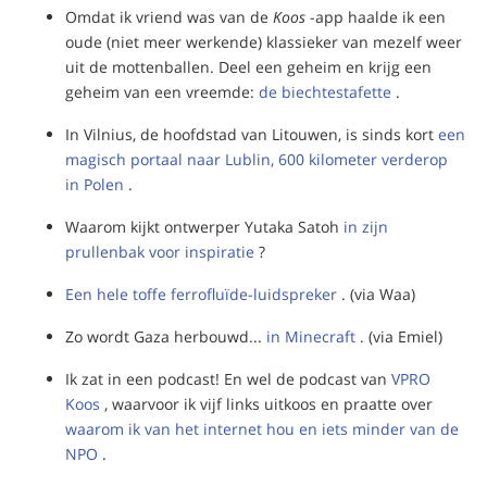
Omdat ik vriend was van de
Koos
-app haalde ik een
oude (niet meer werkende) klassieker van mezelf weer
uit de mottenballen. Deel een geheim en krijg een
geheim van een vreemde:
de biechtestafette
.
In Vilnius, de hoofdstad van Litouwen, is sinds kort
een
magisch portaal naar Lublin, 600 kilometer verderop
in Polen
.
Waarom kijkt ontwerper Yutaka Satoh
in zijn
prullenbak voor inspiratie
?
Een hele toffe ferrofluïde-luidspreker
. (via Waa)
Zo wordt Gaza herbouwd...
in Minecraft
. (via Emiel)
Ik zat in een podcast! En wel de podcast van
VPRO
Koos
, waarvoor ik vijf links uitkoos en praatte over
waarom ik van het internet hou en iets minder van de
NPO
.