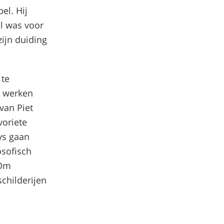
el. Hij
l was voor
zijn duiding
 te
s werken
van Piet
voriete
ys gaan
osofisch
 Om
schilderijen