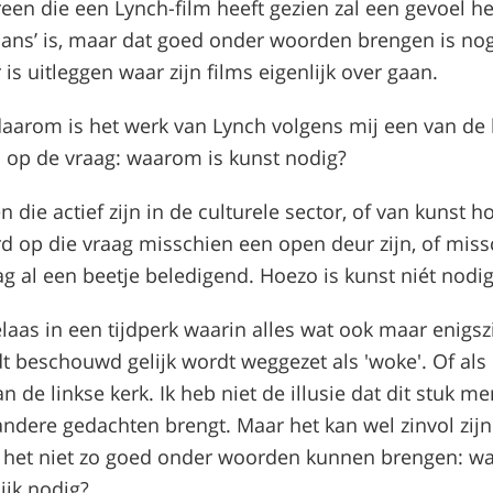
reen die een Lynch-film heeft gezien zal een gevoel h
aans’ is, maar dat goed onder woorden brengen is nog 
 is uitleggen waar zijn films eigenlijk over gaan.
daarom is het werk van Lynch volgens mij een van de
op de vraag: waarom is kunst nodig?
die actief zijn in de culturele sector, of van kunst h
d op die vraag misschien een open deur zijn, of miss
ag al een beetje beledigend. Hoezo is kunst niét nodi
laas in een tijdperk waarin alles wat ook maar enigsz
rdt beschouwd gelijk wordt weggezet als 'woke'. Of als
n de linkse kerk. Ik heb niet de illusie dat dit stuk m
ndere gedachten brengt. Maar het kan wel zinvol zijn
het niet zo goed onder woorden kunnen brengen: w
ijk nodig?