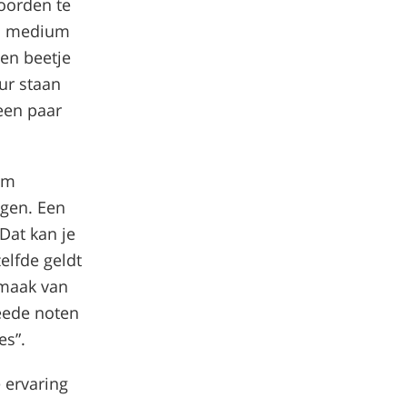
oorden te
en medium
en beetje
ur staan
een paar
om
ngen. Een
 Dat kan je
elfde geldt
smaak van
weede noten
es”.
e ervaring