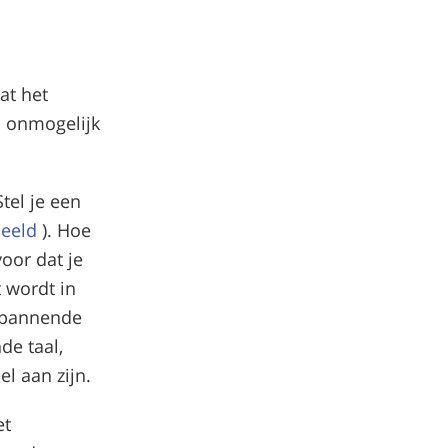
at het
s onmogelijk
tel je een
beeld
). Hoe
oor dat je
 wordt in
 spannende
de taal,
el aan zijn.
et