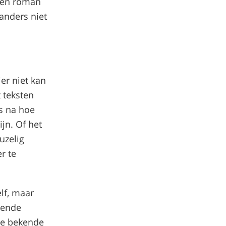
 een roman
anders niet
er niet kan
 teksten
s na hoe
jn. Of het
uzelig
r te
lf, maar
kende
ne bekende