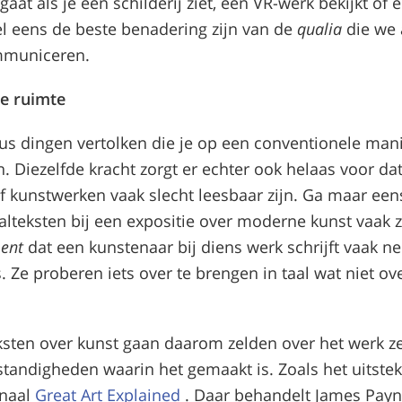
gaat als je een schilderij ziet, een VR-werk bekijkt of
el eens de beste benadering zijn van de
qualia
die we 
municeren.
de ruimte
us dingen vertolken die je op een conventionele mani
. Diezelfde kracht zorgt er echter ook helaas voor dat
f kunstwerken vaak slecht leesbaar zijn. Ga maar een
alteksten bij een expositie over moderne kunst vaak zi
ment
dat een kunstenaar bij diens werk schrijft vaak ne
 Ze proberen iets over te brengen in taal wat niet ove
ksten over kunst gaan daarom zelden over het werk ze
tandigheden waarin het gemaakt is. Zoals het uitste
naal
Great Art Explained
. Daar behandelt James Pay