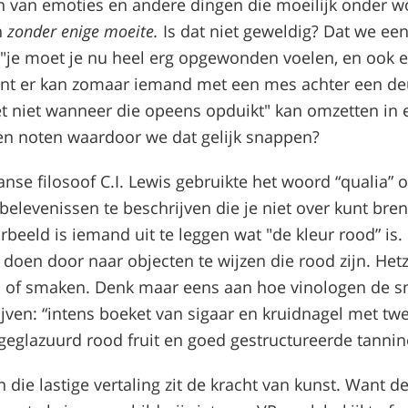
 van emoties en andere dingen die moeilijk onder w
n
zonder enige moeite.
Is dat niet geweldig? Dat we e
"je moet je nu heel erg opgewonden voelen, en ook e
nt er kan zomaar iemand met een mes achter een de
t niet wanneer die opeens opduikt" kan omzetten in 
n noten waardoor we dat gelijk snappen?
nse filosoof C.I. Lewis gebruikte het woord “qualia” 
belevenissen te beschrijven die je niet over kunt bre
rbeeld is iemand uit te leggen wat "de kleur rood” is.
doen door naar objecten te wijzen die rood zijn. Hetz
 of smaken. Denk maar eens aan hoe vinologen de 
ijven: “intens boeket van sigaar en kruidnagel met t
 geglazuurd rood fruit en goed gestructureerde tannin
n die lastige vertaling zit de kracht van kunst. Want d