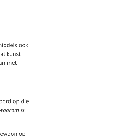
middels ook
wat kunst
aan met
woord op die
waarom is
 gewoon op