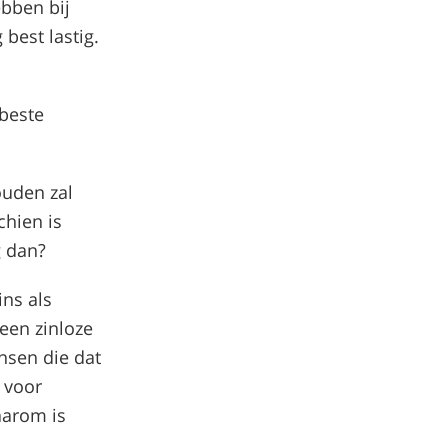
ebben bij
best lastig.
 beste
ouden zal
chien is
g dan?
ins als
 een zinloze
ensen die dat
 voor
aarom is