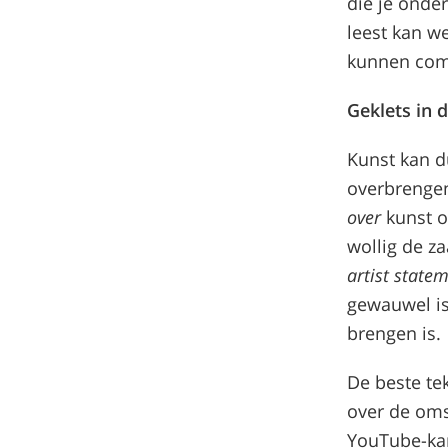
die je onder
leest kan w
kunnen com
Geklets in 
Kunst kan d
overbrengen
over
kunst o
wollig de za
artist state
gewauwel is.
brengen is.
De beste te
over de oms
YouTube-ka