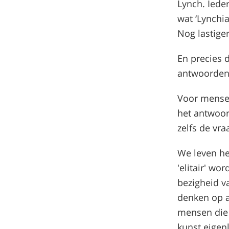
Lynch. Iede
wat ‘Lynchi
Nog lastiger
En precies 
antwoorden 
Voor mensen 
het antwoor
zelfs de vra
We leven he
'elitair' wo
bezigheid va
denken op a
mensen die 
kunst eigenl