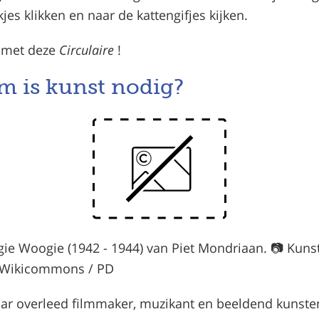
kjes klikken en naar de kattengifjes kijken.
r met deze
Circulaire
!
 is kunst nodig?
gie Woogie (1942 - 1944) van Piet Mondriaan. 📷️ Ku
 Wikicommons / PD
jaar overleed filmmaker, muzikant en beeldend kunste