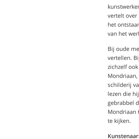
kunstwerken,
vertelt ove
het ontstaa
van het wer
Bij oude me
vertellen. 
zichzelf ook
Mondriaan, 
schilderij 
lezen die hi
gebrabbel d
Mondriaan t
te kijken.
Kunstenaars