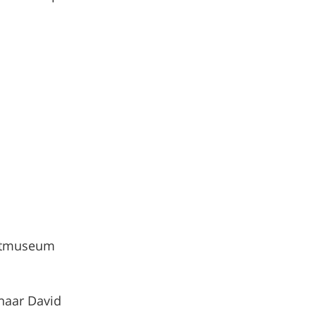
nstmuseum
naar David