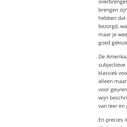
overbrengen
brengen zij
hebben dat 
bezorgd, wa
maar je wee
goed gekoze
De Amerikaa
subjectieve 
klassiek voo
alleen maar 
voor geuren
wijn beschr
van leer en
En precies i