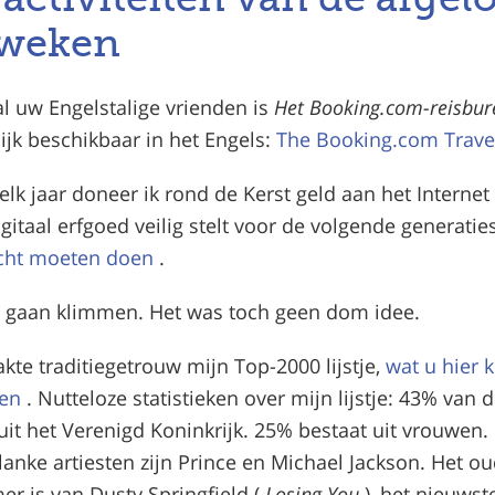
 weken
al uw Engelstalige vrienden is
Het Booking.com-reisbu
ijk beschikbaar in het Engels:
The Booking.com Trave
elk jaar doneer ik rond de Kerst geld aan het Internet 
gitaal erfgoed veilig stelt voor de volgende generatie
cht moeten doen
.
n gaan klimmen. Het was toch geen dom idee.
kte traditiegetrouw mijn Top-2000 lijstje,
wat u hier 
ken
. Nutteloze statistieken over mijn lijstje: 43% van d
uit het Verenigd Koninkrijk. 25% bestaat uit vrouwen.
lanke artiesten zijn Prince en Michael Jackson. Het o
r is van Dusty Springfield (
Losing You
), het nieuwst