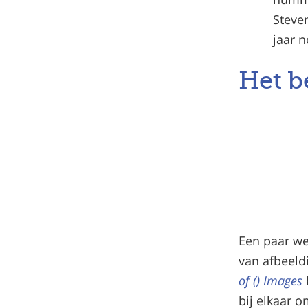
Steve
jaar n
Het b
Een paar we
van afbeel
of () Images
bij elkaar 