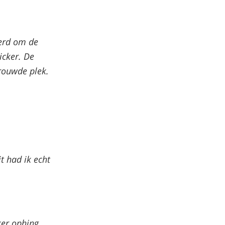
werd om de
icker. De
rouwde plek.
it had ik echt
cker ophing