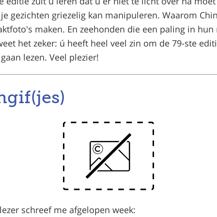
 editie zult u leren dat u er niet te licht over na moe
 je gezichten griezelig kan manipuleren. Waarom Chi
naaktfoto's maken. En zeehonden die een paling in hun
eet het zeker: ú heeft heel veel zin om de 79-ste edi
 gaan lezen. Veel plezier!
gif(jes)
lezer schreef me afgelopen week: