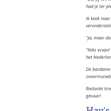
had je ter p
Ik keek naar
veronderstell
"Ja, maar dat
"Niks ervan!
het Nederlan
De bardame 
onvermurwbaa
Bedankt trou
gevaar!
Hay's