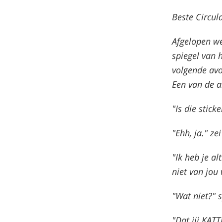
Beste Circula
Afgelopen we
spiegel van h
volgende avo
Een van de a
"Is die stick
"Ehh, ja." zei
"Ik heb je al
niet van jou
"Wat niet?" s
"Dat jij KATT