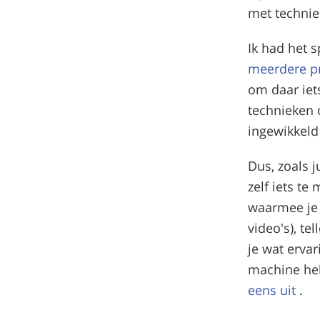
met technie
Ik had het s
meerdere p
om daar iet
technieken ó
ingewikkeld
Dus, zoals 
zelf iets te
waarmee je
video's), te
je wat erva
machine heb
eens uit
.