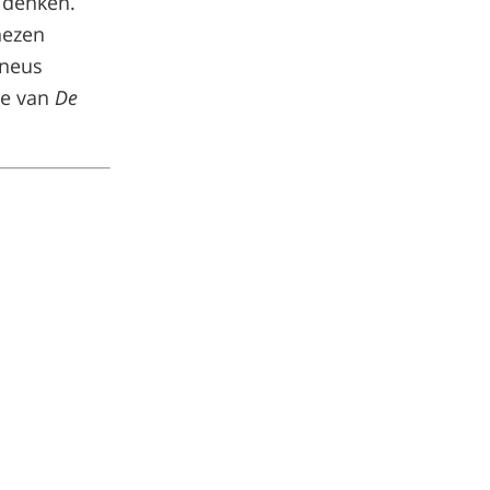
t denken.
nezen
 neus
tie van
De