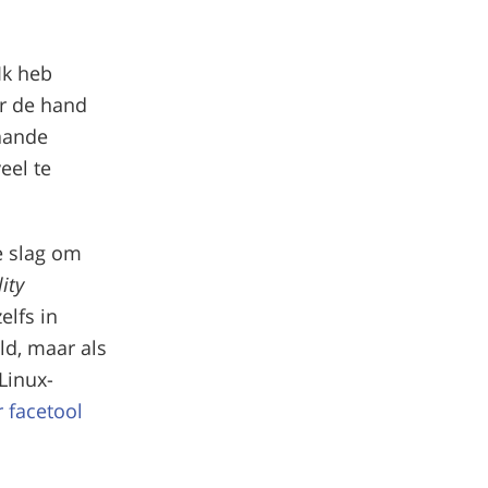
Ik heb
or de hand
aande
veel te
e slag om
ity
zelfs in
eld, maar als
Linux-
 facetool