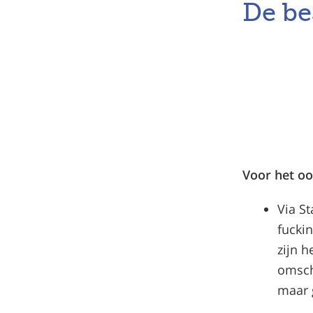
De be
Voor het o
Via S
fuckin
zijn h
omschr
maar