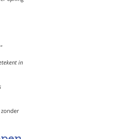
"
etekent in
s
t zonder
lopen