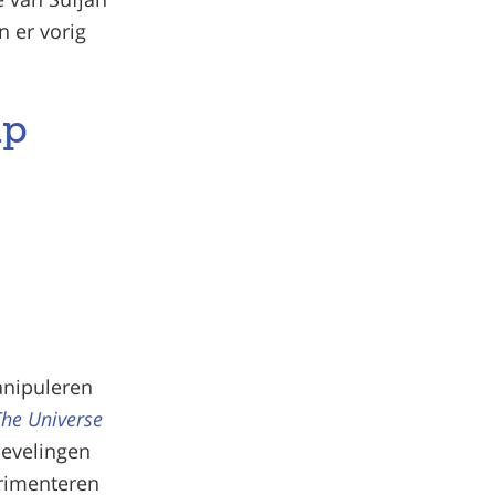
 er vorig
ap
anipuleren
The Universe
ievelingen
rimenteren