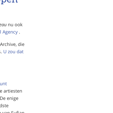
reau
nu ook
l Agency
.
Archive, die
s.
U zou dat
kunt
e artiesten
 De enige
udste
e van Sufjan