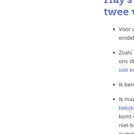
twee
Voor 
eindel
Zoals 
ons di
ook e
Ik be
Ik maa
bekij
komt 
niet-b
numme