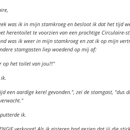
ire,
ek was ik in mijn stamkroeg en besloot ik dat het tijd 
et herentoilet te voorzien van een prachtige Circulaire-st
nd was ik weer in mijn stamkroeg en zat ik op mijn vert
ndere stamgasten liep woedend op mij af:
er op het toilet van jou?!"
 ik.
tijd een aardige kerel gevonden.", zei de stamgast, "dus d
 verwacht."
putterde ik.
ENGIF verkoopt! Als ik gisteren had gezien dat jij die sti