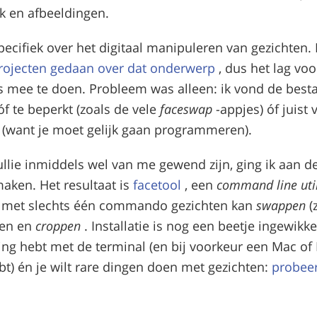
k en afbeeldingen.
pecifiek over het digitaal manipuleren van gezichten. 
rojecten gedaan over dat onderwerp
, dus het lag vo
s mee te doen. Probleem was alleen: ik vond de best
f te beperkt (zoals de vele
faceswap
-appjes) óf juist 
 (want je moet gelijk gaan programmeren).
jullie inmiddels wel van me gewend zijn, ging ik aan d
 maken. Het resultaat is
facetool
, een
command line util
 met slechts één commando gezichten kan
swappen
(
llen en
croppen
. Installatie is nog een beetje ingewikk
ring hebt met de terminal (en bij voorkeur een Mac of 
t) én je wilt rare dingen doen met gezichten:
probeer