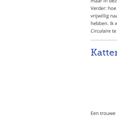
maar in deze
Verder: hoe
vrijwillig 
hebben. Ik w
Circulaire
te
Katten
Een trouwe 