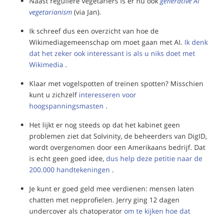
Naast reguliere vegetariërs is er nu ook
generative AI
vegetarianism
(via Jan).
Ik schreef dus een overzicht van hoe de
Wikimediagemeenschap om moet gaan met AI.
Ik denk
dat het zeker ook interessant is als u niks doet met
Wikimedia
.
Klaar met vogelspotten of treinen spotten? Misschien
kunt u zichzelf
interesseren voor
hoogspanningsmasten
.
Het lijkt er nog steeds op dat het kabinet geen
problemen ziet dat Solvinity, de beheerders van DigID,
wordt overgenomen door een Amerikaans bedrijf. Dat
is echt geen goed idee,
dus help deze petitie naar de
200.000 handtekeningen
.
Je kunt er goed geld mee verdienen: mensen laten
chatten met nepprofielen. Jerry ging 12 dagen
undercover als chatoperator
om te kijken hoe dat