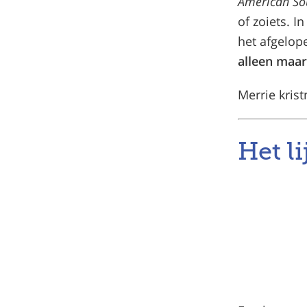
American S
of zoiets. I
het afgelope
alleen maar
Merrie kris
Het li