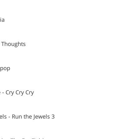
ia
t Thoughts
opop
- Cry Cry Cry
ls - Run the Jewels 3