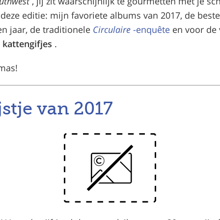
outhwest
, jij zit waarschijnlijk te gourmetten met je s
n deze editie: mijn favoriete albums van 2017, de beste
n jaar, de traditionele
Circulaire
-enquête
en voor de
 kattengifjes
.
tmas!
jstje van 2017