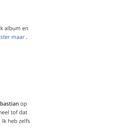
lk album en
ister maar
.
ebastian
op
eel tof dat
. Ik heb zelfs