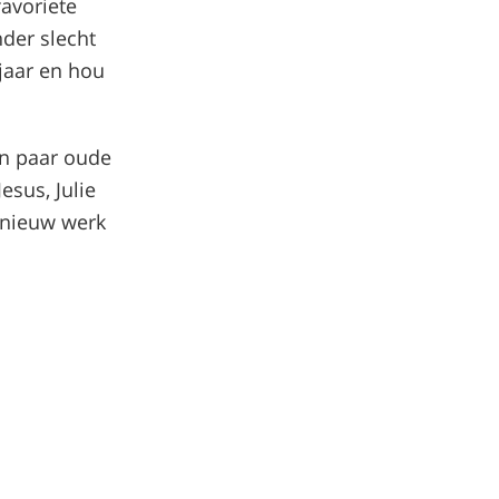
favoriete
nder slecht
jaar en hou
en paar oude
esus, Julie
d nieuw werk