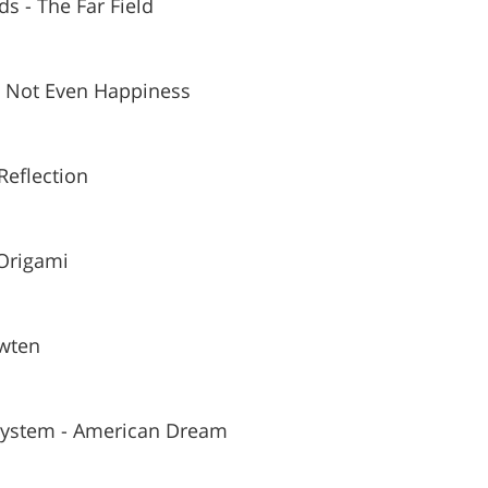
ds - The Far Field
 - Not Even Happiness
Reflection
 Origami
uwten
ystem - American Dream