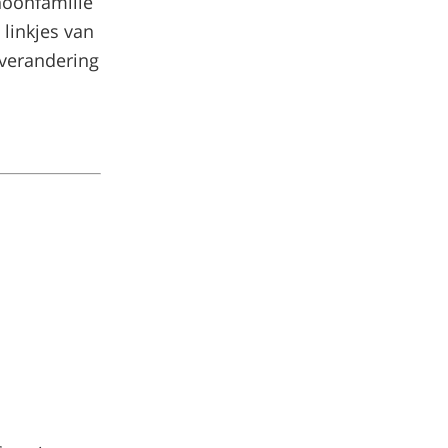
choonfamilie
 linkjes van
 verandering