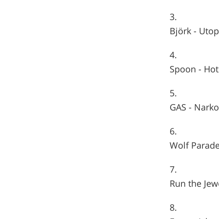
Björk - Utop
Spoon - Ho
GAS - Nark
Wolf Parade 
Run the Jewe