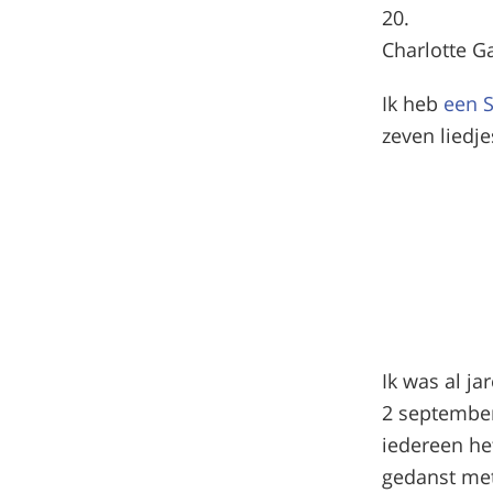
Charlotte G
Ik heb
een S
zeven liedj
Ik was al ja
2 september
iedereen h
gedanst met