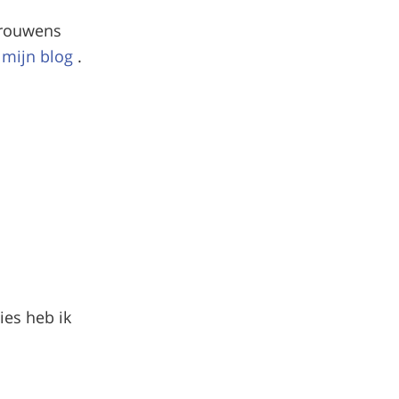
 trouwens
p mijn blog
.
ties heb ik