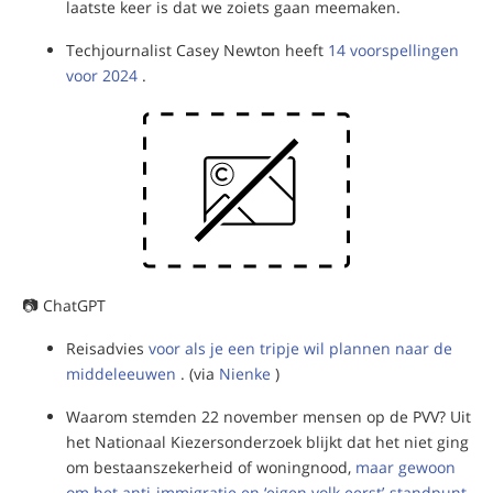
laatste keer is dat we zoiets gaan meemaken.
Techjournalist Casey Newton heeft
14 voorspellingen
voor 2024
.
📷 ChatGPT
Reisadvies
voor als je een tripje wil plannen naar de
middeleeuwen
. (via
Nienke
)
Waarom stemden 22 november mensen op de PVV? Uit
het Nationaal Kiezersonderzoek blijkt dat het niet ging
om bestaanszekerheid of woningnood,
maar gewoon
om het anti-immigratie en ‘eigen volk eerst’-standpunt