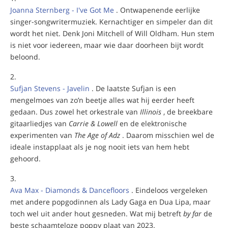
Joanna Sternberg - I've Got Me
. Ontwapenende eerlijke
singer-songwritermuziek. Kernachtiger en simpeler dan dit
wordt het niet. Denk Joni Mitchell of Will Oldham. Hun stem
is niet voor iedereen, maar wie daar doorheen bijt wordt
beloond.
Sufjan Stevens - Javelin
. De laatste Sufjan is een
mengelmoes van zo’n beetje alles wat hij eerder heeft
gedaan. Dus zowel het orkestrale van
Illinois
, de breekbare
gitaarliedjes van
Carrie & Lowell
en de elektronische
experimenten van
The Age of Adz
. Daarom misschien wel de
ideale instapplaat als je nog nooit iets van hem hebt
gehoord.
Ava Max - Diamonds & Dancefloors
. Eindeloos vergeleken
met andere popgodinnen als Lady Gaga en Dua Lipa, maar
toch wel uit ander hout gesneden. Wat mij betreft
by far
de
beste schaamteloze poppy plaat van 2023.