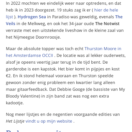
In 2022 mochten we eindelijk weer naar optredens, en dat
heb ik in 2023 doorgezet. 19 stuks zag ik er (
hier de hele
lijst
).
Hydrogen Sea
in Paradiso was geweldig, evenals
The
Veils
in de Melkweg, en ook het 34-jaar oude
The Notwist
verraste met een uitstekende liveshow in de kleine zaal van
het Nijmeegse Doornroosje.
Maar de absolute topper was toch echt
Thurston Moore in
het Amsterdamse OCCII
. De locatie was al lekker ouderwets,
alsof je opeens veertig jaar terug in de tijd bent. De
garderobe is een kapstok. Het bier komt in pijpjes en kost
€2. En ik stond helemaal vooraan en Thurston speelde
gewoon zonder enig probleem een kwartier lang alleen
maar gitaarfeedback. Dat Debbie Googe (de bassiste van My
Bloody Valentine) in zijn band zat was nog een extra
kadootje.
Nog meer lijstjes en de negentien voorgaande edities van
Het Lijstje
vindt u op mijn website
.