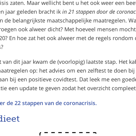
isis zaten. Maar wellicht bent u het ook weer een bee
en jaar geleden bracht ik
in 21 stappen door de coronac
an de belangrijkste maatschappelijke maatregelen. W
roegen ook alweer dicht? Met hoeveel mensen mocht 
020? En hoe zat het ook alweer met de regels rondom 
s?
van dit jaar kwam de (voorlopig) laatste stap. Het ka
aatregelen op: het advies om een zelftest te doen bij
 gaan bij een positieve covidtest. Dat leek me een go
tie een update te geven zodat het overzicht compleet 
ier de 22 stappen van de coronacrisis.
ieet