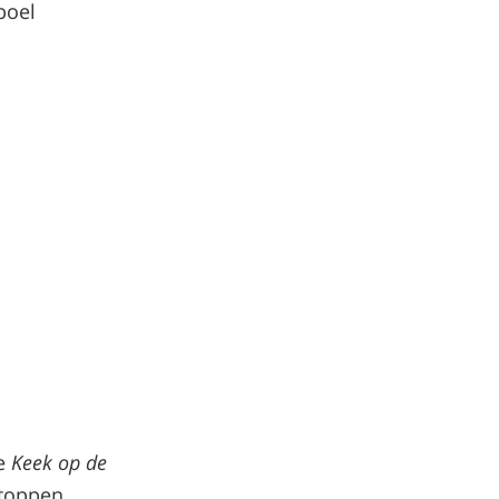
boel
te
Keek op de
stoppen.