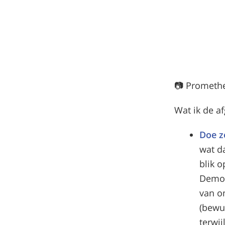
📷 Prometh
Wat ik de af
Doe z
wat d
blik 
Democ
van o
(bewu
terwij