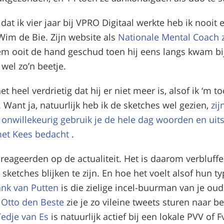
at ik vier jaar bij VPRO Digitaal werkte heb ik nooit 
im de Bie. Zijn website als
Nationale Mental Coach ze
em ooit de hand geschud toen hij eens langs kwam bij
wel zo’n beetje.
et heel verdrietig dat hij er niet meer is, alsof ik ‘m 
 Want ja, natuurlijk heb ik de sketches wel gezien,
zij
n
onwillekeurig gebruik je de hele dag woorden en uit
met Kees bedacht
.
 reageerden op de actualiteit. Het is daarom verbluff
 sketches blijken te zijn. En hoe het voelt alsof hun ty
ank van Putten
is die zielige incel-buurman van je ou
s
Otto den Beste
zie je zo vileine tweets sturen naar 
Tedje van Es
is natuurlijk actief bij een lokale PVV of 