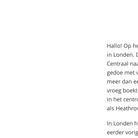
Hallo! Op h
in Londen. 
Centraal na
gedoe met v
meer dan e
vroeg boekt
in het cent
als Heathro
In Londen h
eerder vori