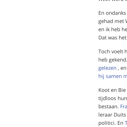
En ondanks d
gehad met W
en ik heb h
Dat was het 
Toch voelt h
heb gekend.
gelezen
, e
hij samen 
Koot en Bie
tijdloos hun
bestaan.
Fr
leraar Duit
politici. En