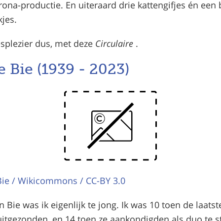
rona-productie. En uiteraard drie kattengifjes én een 
kjes.
esplezier dus, met deze
Circulaire
.
 Bie (1939 - 2023)
ie / Wikicommons / CC-BY 3.0
 Bie was ik eigenlijk te jong. Ik was 10 toen de laats
itgezonden, en 14 toen ze aankondigden als duo te 