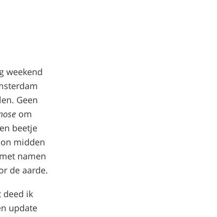
ang weekend
Amsterdam
elen. Geen
 nose
om
en beetje
woon midden
l met namen
or de aarde.
t deed ik
en update