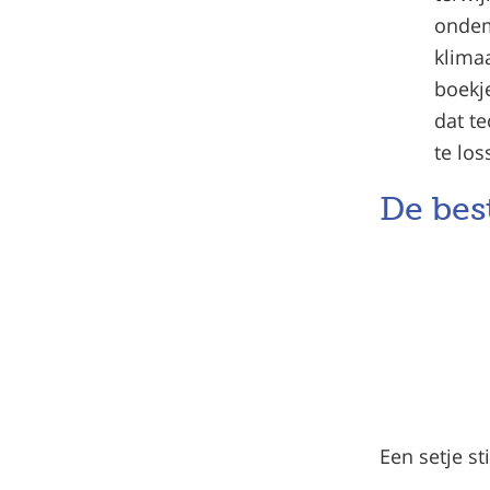
ondem
klimaa
boekj
dat t
te lo
De bes
Een setje st