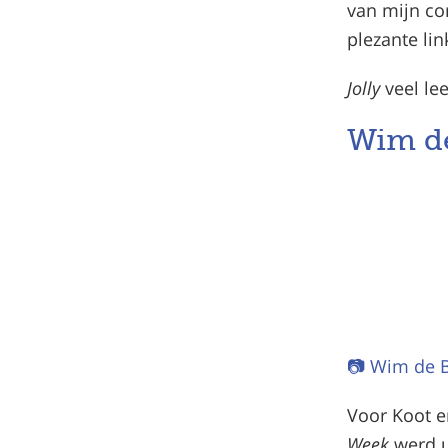
van mijn co
plezante lin
Jolly
veel le
Wim de
📷 Wim de B
Voor Koot en
Week
werd u