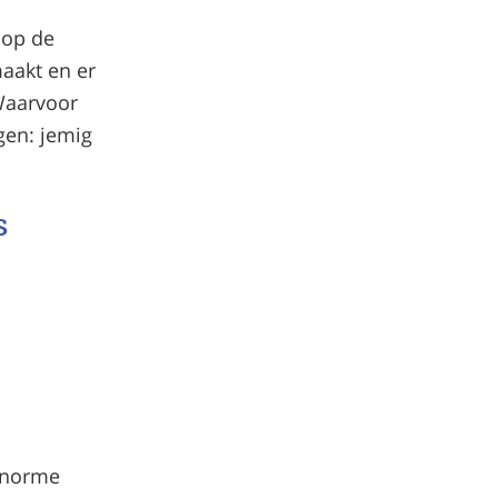
 op de
maakt en er
 Waarvoor
ggen: jemig
s
 enorme