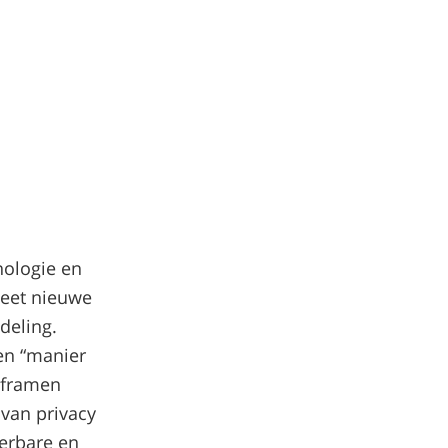
nologie en
leet nieuwe
deling.
en “manier
 framen
van privacy
eerbare en