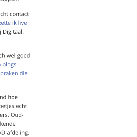
echt contact
tte ik live
,
 Digitaal.
toch wel goed
n blogs
spraken die
end hoe
petjes echt
ders. Oud-
bekende
FvD-afdeling.