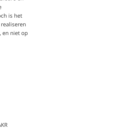
e
och is het
 realiseren
 en niet op
HAKR