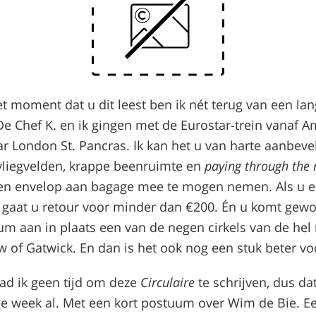
et moment dat u dit leest ben ik nét terug van een l
De Chef K. en ik gingen met de Eurostar-trein vanaf 
ar London St. Pancras. Ik kan het u van harte aanbev
liegvelden, krappe beenruimte en
paying through the
en envelop aan bagage mee te mogen nemen. Als u e
 gaat u retour voor minder dan €200. Én u komt ge
rum aan in plaats een van de negen cirkels van de he
w of Gatwick. En dan is het ook nog een stuk beter vo
ad ik geen tijd om deze
Circulaire
te schrijven, dus da
ge week al. Met een kort postuum over Wim de Bie. E