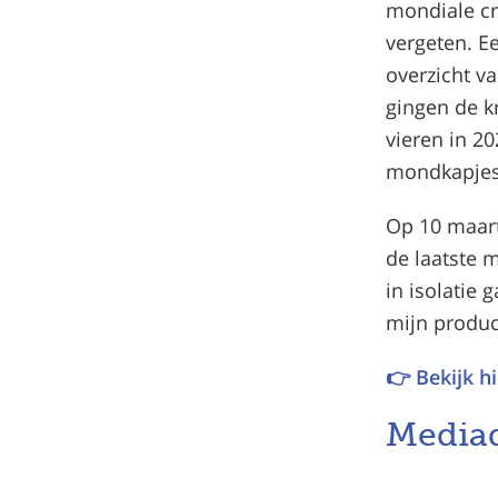
mondiale cr
vergeten. E
overzicht v
gingen de k
vieren in 2
mondkapje
Op 10 maart 
de laatste m
in isolatie
mijn produc
👉 Bekijk h
Mediad