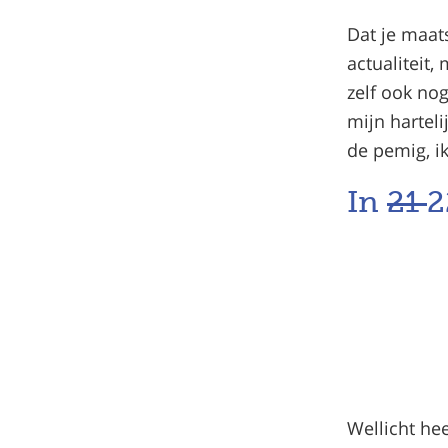
Dat je maat
actualiteit
zelf ook no
mijn harteli
de pemig, ik
In
21
2
Wellicht he