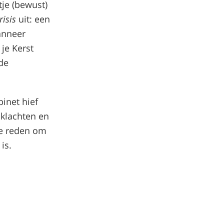
tje (bewust)
risis
uit: een
anneer
je Kerst
de
binet hief
 klachten en
ede reden om
is.