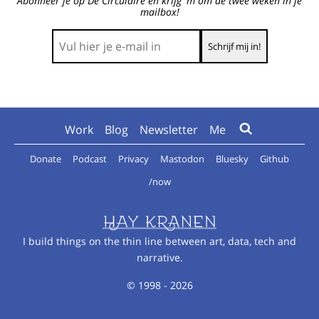
Abonneer je op De Circulaire en krijg 'm om de twee weken in je
mailbox!
Work
Blog
Newsletter
Me
Donate
Podcast
Privacy
Mastodon
Bluesky
Github
/now
I build things on the thin line between art, data, tech and
narrative.
© 1998 - 2026