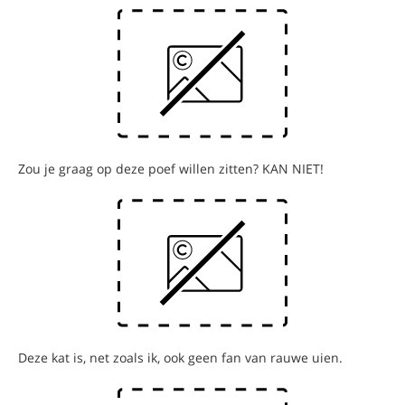
Zou je graag op deze poef willen zitten? KAN NIET!
Deze kat is, net zoals ik, ook geen fan van rauwe uien.