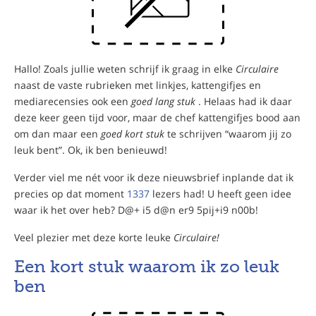
Hallo! Zoals jullie weten schrijf ik graag in elke
Circulaire
naast de vaste rubrieken met linkjes, kattengifjes en
mediarecensies ook een
goed lang stuk
. Helaas had ik daar
deze keer geen tijd voor, maar de chef kattengifjes bood aan
om dan maar een
goed kort stuk
te schrijven “waarom jij zo
leuk bent”. Ok, ik ben benieuwd!
Verder viel me nét voor ik deze nieuwsbrief inplande dat ik
precies op dat moment
1337
lezers had! U heeft geen idee
waar ik het over heb? D@+ i5 d@n er9 5pij+i9 n00b!
Veel plezier met deze korte leuke
Circulaire!
Een kort stuk waarom ik zo leuk
ben